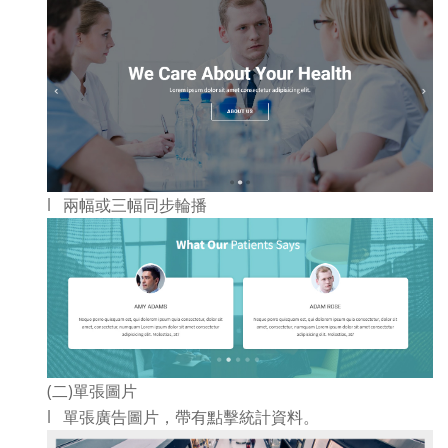
l 兩幅或三幅同步輪播
(二)單張圖片
l 單張廣告圖片，帶有點擊統計資料。