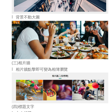
l 背景不動大圖
(三)相片牆
l 相片牆點擊即可變為相簿瀏覽
(四)標題文字