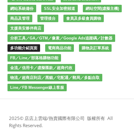
網站系統備份
SSL安全加密頻道
網站空間(虛擬主機)
商品及管理
管理後台
會員及多級會員購物
支援美安夥伴商店
分析工具／GA／GTM／像素／Google Ads追蹤碼／計數器
多功能介紹頁面
電商商品功能
購物及訂單系統
FB／Line／部落格購物功能
金流／信用卡／虛擬匯款／超商代收
物流／超商店到店／黑貓／宅配通／郵局／多點自取
Line／FB Messenger線上客服
2025© 店店上雲端/熱賣國際有限公司 版權所有 All
Rights Reserved.