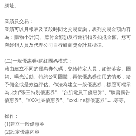
網址。
業績及交易：
業績可以月報表及某段時間之交易查詢，表列交易金額內容
為：購物小計(E)、應付金額(J)及行銷折扣券扣抵金額。您可
與經銷人員及代理公司自行研商獎金計算標準。
(二)一般優惠券/網紅團媽模式：
藉由建立不同的優惠券代碼，交給特定人員，如部落客、團
媽、曝光活動、特約公司團體，再依優惠券使用的情形，給
予佣金或是效益評估。作法為建立一般優惠券，標題可標示
為比如"張三特別優惠券"、"台肌電員工優惠券"、"臉書廣告
優惠券"、"XXX社團優惠券"、"xxxLine群優惠券"......等等。
操作：
(1)建立一般優惠券
(2)設定優惠內容