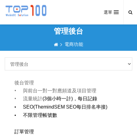
選單
管理後台
電商功能
後台管理
•
與前台一對一對應頻道及項目管理
•
流量統計
(3
個小時一計
)
，每日記錄
•
SEO(ThemindSEM SEO
每日排名串接
)
•
不限管理帳號數
訂單管理