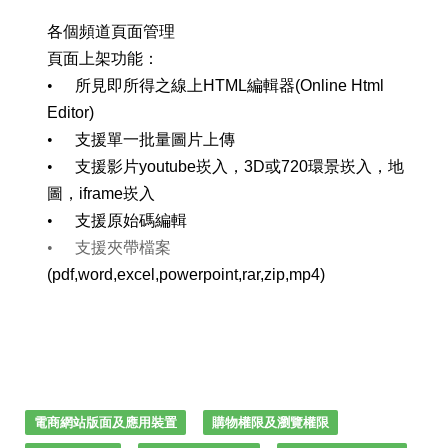
各個頻道頁面管理
頁面上架功能：
•
所見即所得之線上
HTML
編輯器
(Online Html
Editor)
•
支援單一批量圖片上傳
•
支援影片
youtube
崁入，
3D
或
720
環景崁入，地
圖，
iframe
崁入
•
支援原始碼編輯
支援夾帶檔案
•
(pdf,word,excel,powerpoint,rar,zip,mp4)
電商網站版面及應用裝置
購物權限及瀏覽權限